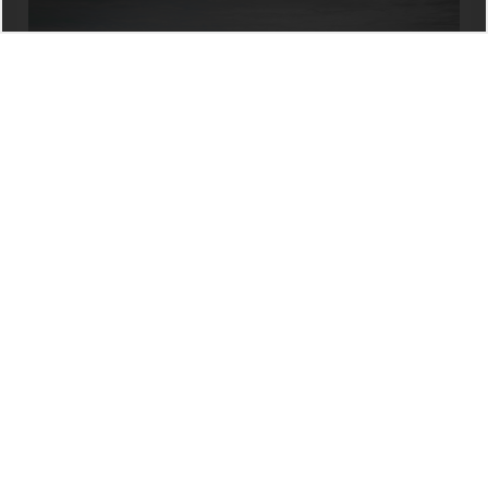
FUCIÑO DO PORCO
A partir do 1 de xullo de 2025 O Fuciño do Porco é de
novo visitable con reserva