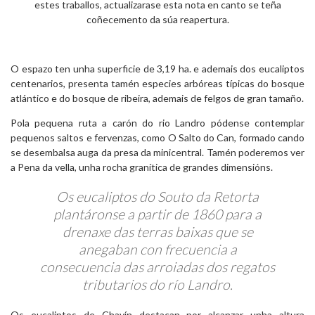
estes traballos, actualizarase esta nota en canto se teña
coñecemento da súa reapertura.
O espazo ten unha superficie de 3,19 ha. e ademais dos eucaliptos
centenarios, presenta tamén especies arbóreas típicas do bosque
atlántico e do bosque de ribeira, ademais de felgos de gran tamaño.
Pola pequena ruta a carón do rio Landro pódense contemplar
pequenos saltos e fervenzas, como O Salto do Can, formado cando
se desembalsa auga da presa da minicentral. Tamén poderemos ver
a Pena da vella, unha rocha granítica de grandes dimensións.
Os eucaliptos do Souto da Retorta
plantáronse a partir de 1860 para a
drenaxe das terras baixas que se
anegaban con frecuencia a
consecuencia das arroiadas dos regatos
tributarios do río Landro.
Os eucaliptos de Chavín destacan por alcanzar unha altura