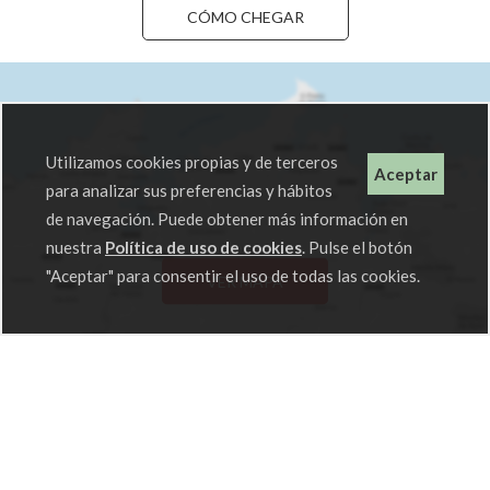
CÓMO CHEGAR
Utilizamos cookies propias y de terceros
Aceptar
para analizar sus preferencias y hábitos
de navegación. Puede obtener más información en
nuestra
Política de uso de cookies
. Pulse el botón
"Aceptar" para consentir el uso de todas las cookies.
VER MAPA