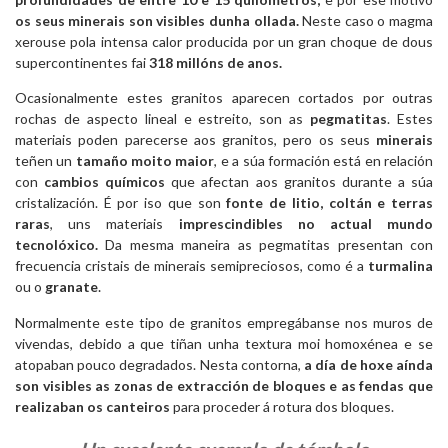
os seus minerais son visibles dunha ollada.
Neste caso o magma
xerouse pola intensa calor producida por un gran choque de dous
supercontinentes fai
318 millóns de anos.
Ocasionalmente estes granitos aparecen cortados por outras
rochas de aspecto lineal e estreito, son as
pegmatitas
. Estes
materiais poden parecerse aos granitos, pero os seus
minerais
teñen un
tamaño moito maior
, e a súa formación está en relación
con
cambios químicos
que afectan aos granitos durante a súa
cristalización. É por iso que son
fonte de litio, coltán e terras
raras
, uns materiais
imprescindibles no actual mundo
tecnolóxico.
Da mesma maneira as pegmatitas presentan con
frecuencia cristais de minerais semipreciosos, como é a
turmalina
ou o
granate
.
Normalmente este tipo de granitos empregábanse nos muros de
vivendas, debido a que tiñan unha textura moi homoxénea e se
atopaban pouco degradados. Nesta contorna,
a día de hoxe aínda
son visibles as zonas de extracción de bloques e as fendas que
realizaban os canteiros
para proceder á rotura dos bloques.