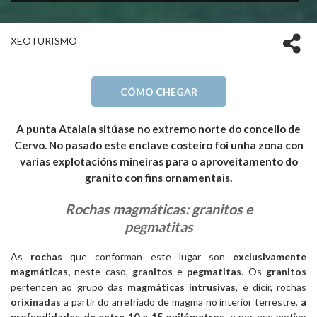
XEOTURISMO
CÓMO CHEGAR
A punta Atalaia sitúase no extremo norte do concello de
Cervo. No pasado este enclave costeiro foi unha zona con
varias explotacións mineiras para o aproveitamento do
granito con fins ornamentais.
Rochas magmáticas: granitos e
pegmatitas
As
rochas
que conforman este lugar son
exclusivamente
magmáticas,
neste caso,
granitos
e
pegmatitas
. Os
granitos
pertencen ao grupo das
magmáticas intrusivas
, é dicir, rochas
orixinadas
a partir do arrefriado de magma no interior terrestre,
a
profundidades de entre 10 e 15 quilómetros,
e por ese motivo