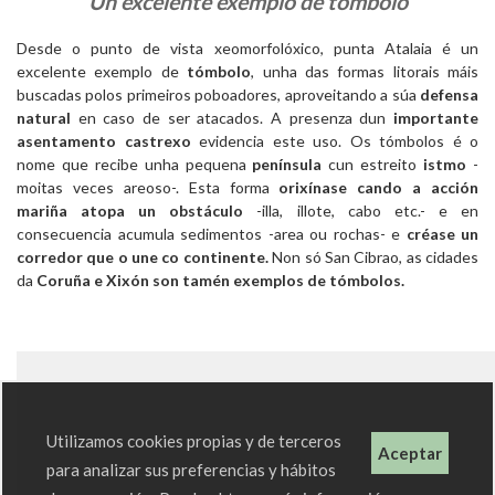
Un excelente exemplo de tómbolo
Desde o punto de vista xeomorfolóxico, punta Atalaia é un
excelente exemplo de
tómbolo
, unha das formas litorais máis
buscadas polos primeiros poboadores, aproveitando a súa
defensa
natural
en caso de ser atacados. A presenza dun
importante
asentamento castrexo
evidencia este uso. Os tómbolos é o
nome que recibe unha pequena
península
cun estreito
istmo
-
moitas veces areoso-. Esta forma
orixínase cando a acción
mariña atopa un obstáculo
-illa, illote, cabo etc.- e en
consecuencia acumula sedimentos -area ou rochas- e
créase un
corredor que o une co continente.
Non só San Cibrao, as cidades
da
Coruña e Xixón son tamén exemplos de tómbolos.
Utilizamos cookies propias y de terceros
Aceptar
para analizar sus preferencias y hábitos