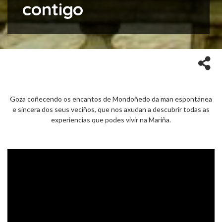
contigo
Goza coñecendo os encantos de Mondoñedo da man espontánea
e sincera dos seus veciños, que nos axudan a descubrir todas as
experiencias que podes vivir na Mariña.