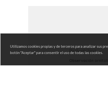
Utilizamos cookies propias y de terceros para analizar sus p
Birdwatching
botón "Aceptar" para consentir el uso de todas las cookies.
Observación ornitol
Galicia Birding:
Mas i