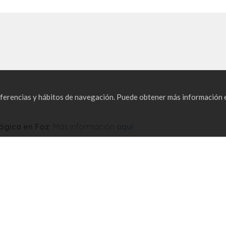
referencias y hábitos de navegación. Puede obtener más información
ógica en Foz
: Más información
aquí
.
nformación sobre rutas ornitológicas
aquí.