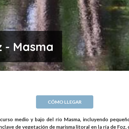
z - Masma
CÓMO LLEGAR
 curso medio y bajo del río Masma, incluyendo pequeñ
enclave de vegetación de marisma litoral en la ría de Foz, 