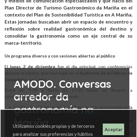
y medios de comunicación especializados y que nació del
Plan Director de Turismo Gastronómico da Mariña en el
contexto del Plan de Sostenibilidad Turística en A Mariña.
Estas jornadas buscaban abrir un espacio de encuentro y
reflexión sobre realidad gastronómica del destino y
consolidar la gastronomía como un eje central de su
marca-territorio.
Un programa diverso y con sesiones abiertas al público
El
lunes 2 de diciembre
fue el día principal, con conferencias
abiertas al público, que tuvo lugar en el
Auditorio de la Fábrica de
Sargadelos
, en Cervo.
AMODO. Conversas
Entre las 9:00 y hasta las 17:30 horas, se llevaron a
arredor da
cabo conferencias y una mesa redonda:
gastronomía na
Sesión I de Conferencias: La influencia de la gastronomía en la
imagen de los destinos turísticos.
ACCEDE AQUÍ
Mariña
Mesa redonda: La gastronomía desde una perspectiva
Utilizamos cookies propias y de terceros
cultural.
ACCEDE AQUÍ
Aceptar
Sesión II de Conferencias: Presentación de proyectos
para analizar sus preferencias y hábitos