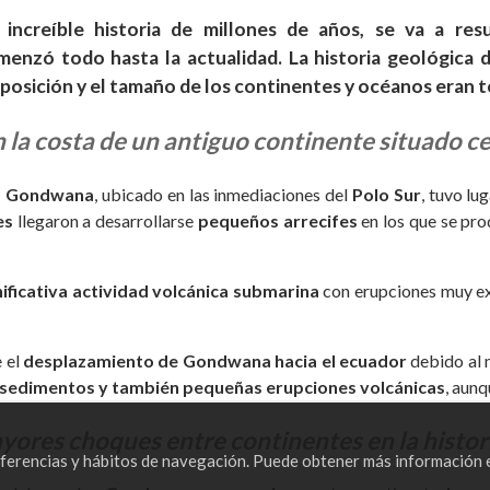
increíble historia de millones de años, se va a re
menzó todo hasta la actualidad. La historia geológica d
isposición y el tamaño de los continentes y océanos eran 
n la costa de un antiguo continente situado ce
do Gondwana
, ubicado en las inmediaciones del
Polo Sur
, tuvo lu
es
llegaron a desarrollarse
pequeños arrecifes
en los que se pr
nificativa actividad volcánica submarina
con erupciones muy exp
 el
desplazamiento de Gondwana hacia el ecuador
debido al 
e sedimentos y también pequeñas erupciones volcánicas
, aunq
yores choques entre continentes en la historia
referencias y hábitos de navegación. Puede obtener más información