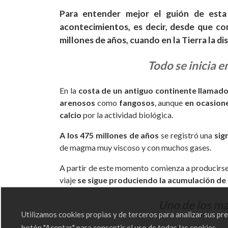
Para entender mejor el guión de esta 
acontecimientos, es decir, desde que co
millones de años, cuando en la Tierra la d
Todo se inicia e
En la
costa de un antiguo continente llama
arenosos
como
fangosos
, aunque
en ocasion
calcio
por la actividad biológica.
A los 475 millones de años
se registró una
sig
de magma muy viscoso y con muchos gases.
A partir de este momento comienza a producirse
viaje
se sigue produciendo la acumulación d
Uno de los ma
Utilizamos cookies propias y de terceros para analizar sus p
botón "Aceptar" para consentir el uso de todas las cookies.