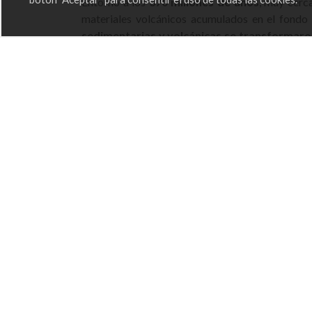
Entorno a los
370 millones de años
, muy cerc
materiales volcánicos acumulados en el fondo
sedimentarias y volcánicas se transformar
de la Tierra
y duró entorno a 100 millones d
generado
fue tal que muchas rocas se fundie
profundidades de más de 10 kilómetros.
En las etapas finales del choque
se producen m
muy importantes como la de Viveiro.
Entre los 250 y los 70 millon
Con la única
excepción
de las
anecdóticas roc
de años sólo hubo un
desgaste de todas las ro
Hace 70 millones de años
tiene lugar un nuevo 
medio del
modelado en bloques o teclas de p
lugar a montañas, y otras se hundan, en las que