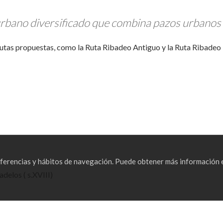
urbano diversificado que combina pazos urbanos 
 rutas propuestas, como la Ruta Ribadeo Antiguo y la Ruta Ribadeo
referencias y hábitos de navegación. Puede obtener más información
delos ( s.XVIII)
 (antiguo convento franciscano del s. XIII)