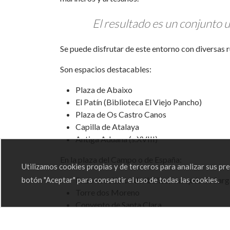
El resultado es un conjunto 
Se puede disfrutar de este entorno con diversas
Son espacios destacables:
Plaza de Abaixo
El Patín (Biblioteca El Viejo Pancho)
Plaza de Os Castro Canos
Capilla de Atalaya
Antiga Aduana (s.XVIII)
En la plaza del Campo o de España:
Utilizamos cookies propias y de terceros para analizar sus p
Pazo neoclásico de Ibáñez, marqués de Sarga
botón "Aceptar" para consentir el uso de todas las cookies.
Torre dos Moreno
Convento de Santa Clara
Iglesia Parroquial de Santa María do Campo