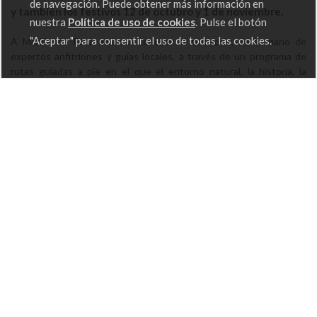
de navegación. Puede obtener más información en
y también los festivos 12 de octubro y 1 de noviembre.
nuestra
Política de uso de cookies
. Pulse el botón
"Aceptar" para consentir el uso de todas las cookies.
A Mariña en Ruta invita a conocer el territorio, de la mano de
expertos anfitriones y guías locales, a través de un programa de
rutas guiadas a pie en el que el entorno natural, la historia, la
etnografía y la arqueología de los diferentes ayuntamientos de A
Mariña Lucense son los protagonistas.
Pincha en el
siguiente enlace
, conoce todos los detalles del
proyecto y haz ya tu reserva. ¡Las plazas vuelan!
Plan de Sostenibilidad Turística en A Mariña Lucense