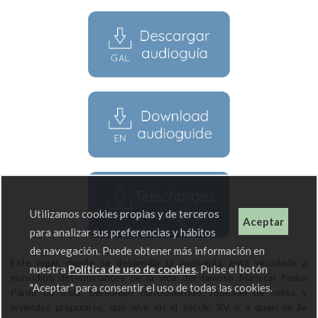
Utilizamos cookies propias y de terceros
Aceptar
para analizar sus preferencias y hábitos
de navegación. Puede obtener más información en
Este lugar, donde se desarrolla la audioguía, está vinculado a
nuestra
Política de uso de cookies
. Pulse el botón
episodios determinantes de la vida del famoso Mariscal Pedro
"Aceptar" para consentir el uso de todas las cookies.
Pardo de Cela, personaje controvertido, rodeado de mitos y
leyendas propulares, que vivó en el século XV e a quen se lle